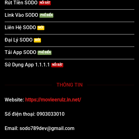
Rút Tiền SODO
Link Vào SODO
Liên Hệ SODO
Đại Lý SODO
Tải App SODO
Sử Dụng App 1.1.1.1
THÔNG TIN
Website:
https://movieerulz.in.net/
Số điện thoại: 0903033010
Email:
sodo789dev@gmail.com