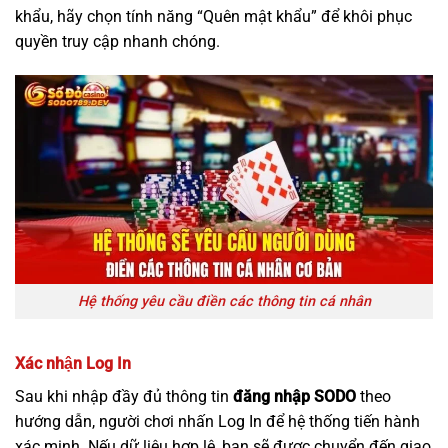
khẩu, hãy chọn tính năng “Quên mật khẩu” để khôi phục
quyền truy cập nhanh chóng.
Hệ thống yêu cầu điền các thông tin cá nhân
Xác nhận Log In
Sau khi nhập đầy đủ thông tin
đăng nhập SODO
theo
hướng dẫn, người chơi nhấn Log In để hệ thống tiến hành
xác minh. Nếu dữ liệu hợp lệ, bạn sẽ được chuyển đến giao