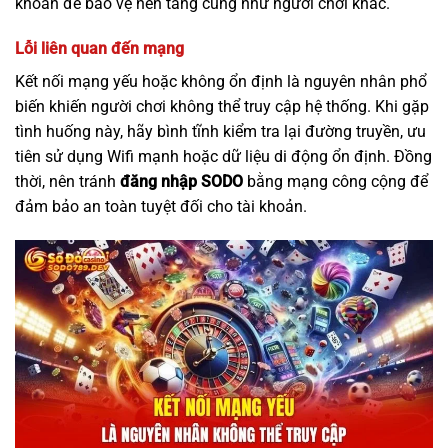
khoản để bảo vệ nền tảng cũng như người chơi khác.
Lỗi liên quan đến mạng
Kết nối mạng yếu hoặc không ổn định là nguyên nhân phổ
biến khiến người chơi không thể truy cập hệ thống. Khi gặp
tình huống này, hãy bình tĩnh kiểm tra lại đường truyền, ưu
tiên sử dụng Wifi mạnh hoặc dữ liệu di động ổn định. Đồng
thời, nên tránh
đăng nhập SODO
bằng mạng công cộng để
đảm bảo an toàn tuyệt đối cho tài khoản.