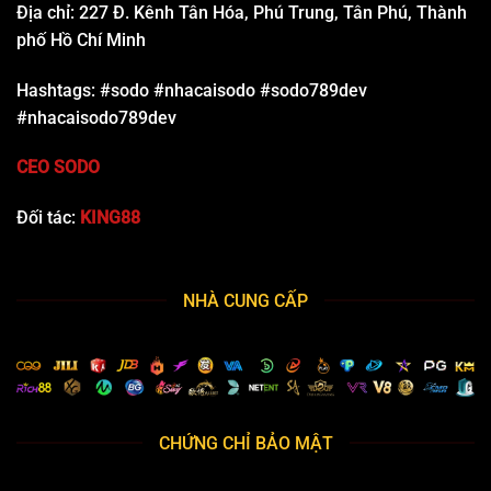
Địa chỉ: 227 Đ. Kênh Tân Hóa, Phú Trung, Tân Phú, Thành
phố Hồ Chí Minh
Hashtags: #sodo #nhacaisodo #sodo789dev
#nhacaisodo789dev
CEO SODO
Đối tác:
KING88
NHÀ CUNG CẤP
CHỨNG CHỈ BẢO MẬT