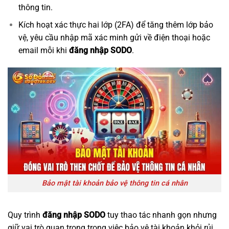
thông tin.
Kích hoạt xác thực hai lớp (2FA) để tăng thêm lớp bảo
vệ, yêu cầu nhập mã xác minh gửi về điện thoại hoặc
email mỗi khi
đăng nhập SODO
.
Bảo mật tài khoản bảo vệ thông tin cá nhân
Quy trình
đăng nhập SODO
tuy thao tác nhanh gọn nhưng
giữ vai trò quan trọng trong việc bảo vệ tài khoản khỏi rủi