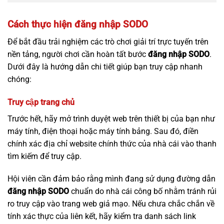
Cách thực hiện đăng nhập SODO
Để bắt đầu trải nghiệm các trò chơi giải trí trực tuyến trên
nền tảng, người chơi cần hoàn tất bước
đăng nhập SODO
.
Dưới đây là hướng dẫn chi tiết giúp bạn truy cập nhanh
chóng:
Truy cập trang chủ
Trước hết, hãy mở trình duyệt web trên thiết bị của bạn như
máy tính, điện thoại hoặc máy tính bảng. Sau đó, điền
chính xác địa chỉ website chính thức của nhà cái vào thanh
tìm kiếm để truy cập.
Hội viên cần đảm bảo rằng mình đang sử dụng đường dẫn
đăng nhập SODO
chuẩn do nhà cái công bố nhằm tránh rủi
ro truy cập vào trang web giả mạo. Nếu chưa chắc chắn về
tính xác thực của liên kết, hãy kiểm tra danh sách link