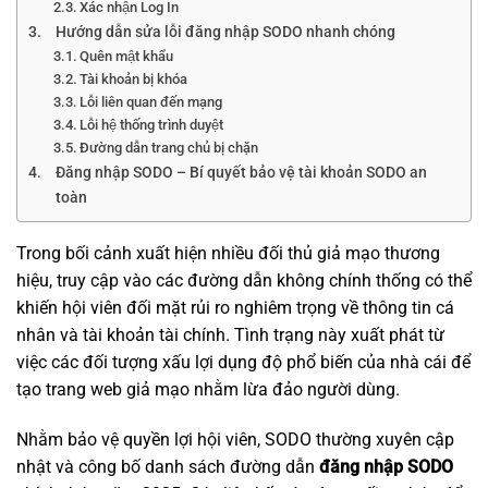
Xác nhận Log In
Hướng dẫn sửa lỗi đăng nhập SODO nhanh chóng
Quên mật khẩu
Tài khoản bị khóa
Lỗi liên quan đến mạng
Lỗi hệ thống trình duyệt
Đường dẫn trang chủ bị chặn
Đăng nhập SODO – Bí quyết bảo vệ tài khoản SODO an
toàn
Trong bối cảnh xuất hiện nhiều đối thủ giả mạo thương
hiệu, truy cập vào các đường dẫn không chính thống có thể
khiến hội viên đối mặt rủi ro nghiêm trọng về thông tin cá
nhân và tài khoản tài chính. Tình trạng này xuất phát từ
việc các đối tượng xấu lợi dụng độ phổ biến của nhà cái để
tạo trang web giả mạo nhằm lừa đảo người dùng.
Nhằm bảo vệ quyền lợi hội viên, SODO thường xuyên cập
nhật và công bố danh sách đường dẫn
đăng nhập SODO