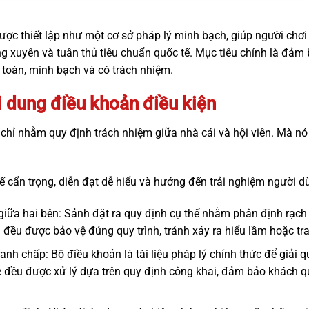
ợc thiết lập như một cơ sở pháp lý minh bạch, giúp người chơi
ng xuyên và tuân thủ tiêu chuẩn quốc tế. Mục tiêu chính là đảm
n toàn, minh bạch và có trách nhiệm.
i dung điều khoản điều kiện
chỉ nhằm quy định trách nhiệm giữa nhà cái và hội viên. Mà nó
ế cẩn trọng, diễn đạt dễ hiểu và hướng đến trải nghiệm người d
giữa hai bên: Sảnh đặt ra quy định cụ thể nhằm phân định rạch 
n đều được bảo vệ đúng quy trình, tránh xảy ra hiểu lầm hoặc tr
ranh chấp: Bộ điều khoản là tài liệu pháp lý chính thức để giải 
 đề đều được xử lý dựa trên quy định công khai, đảm bảo khách 