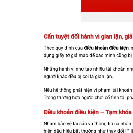
Cấn tuyệt đối hành vi gian lận, gi
Theo quy định của
điều khoản điều kiện
, 
dụng giấy tờ giả mạo để xác minh cũng bị
Những hành vi như tạo nhiều tài khoản nhằ
người khác đều bị coi là gian lận.
Nếu hệ thống phát hiện vi phạm, tài khoản 
Trong trường hợp người chơi cố tình tái p
Điều khoản điều kiện – Tạm khóa 
Nhằm bảo vệ tài sản và thông tin cá nhân 
hiện dấu hiệu bất thường như thay đổi IP li