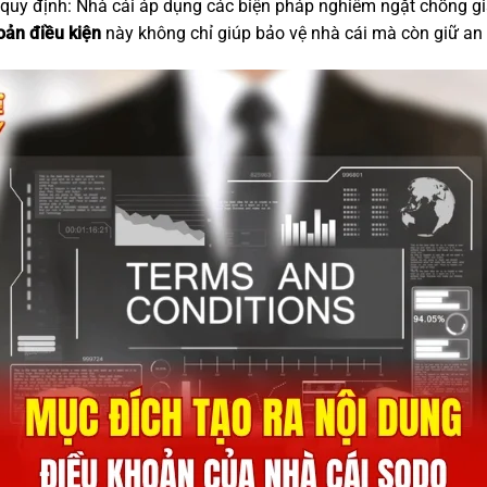
quy định: Nhà cái áp dụng các biện pháp nghiêm ngặt chống gian
oản điều kiện
này không chỉ giúp bảo vệ nhà cái mà còn giữ an 