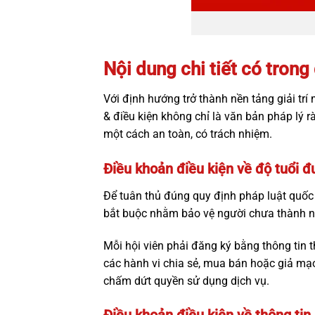
Nội dung chi tiết có trong
Với định hướng trở thành nền tảng giải trí
& điều kiện không chỉ là văn bản pháp lý 
một cách an toàn, có trách nhiệm.
Điều khoản điều kiện về độ tuổi đ
Để tuân thủ đúng quy định pháp luật quốc t
bắt buộc nhằm bảo vệ người chưa thành ni
Mỗi hội viên phải đăng ký bằng thông tin 
các hành vi chia sẻ, mua bán hoặc giả mạo
chấm dứt quyền sử dụng dịch vụ.