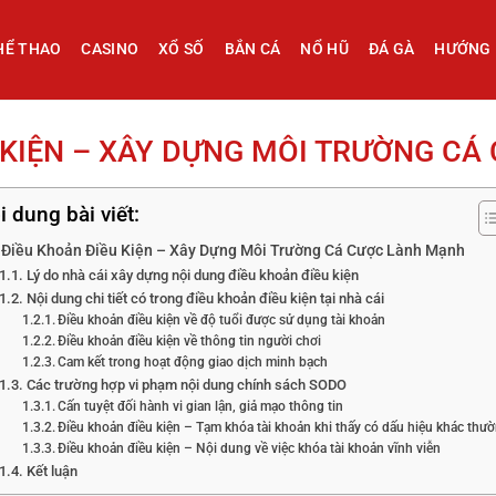
HỂ THAO
CASINO
XỔ SỐ
BẮN CÁ
NỔ HŨ
ĐÁ GÀ
HƯỚNG
 KIỆN – XÂY DỰNG MÔI TRƯỜNG C
i dung bài viết:
Điều Khoản Điều Kiện – Xây Dựng Môi Trường Cá Cược Lành Mạnh
Lý do nhà cái xây dựng nội dung điều khoản điều kiện
Nội dung chi tiết có trong điều khoản điều kiện tại nhà cái
Điều khoản điều kiện về độ tuổi được sử dụng tài khoản
Điều khoản điều kiện về thông tin người chơi
Cam kết trong hoạt động giao dịch minh bạch
Các trường hợp vi phạm nội dung chính sách SODO
Cấn tuyệt đối hành vi gian lận, giả mạo thông tin
Điều khoản điều kiện – Tạm khóa tài khoản khi thấy có dấu hiệu khác thư
Điều khoản điều kiện – Nội dung về việc khóa tài khoản vĩnh viễn
Kết luận