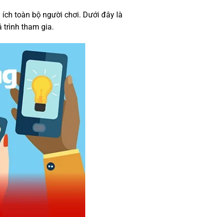
ích toàn bộ người chơi. Dưới đây là
 trình tham gia.