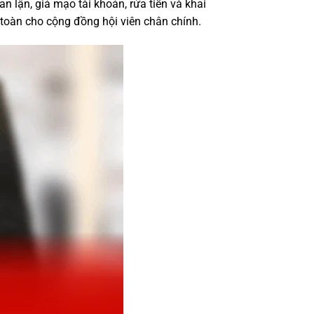
 lận, giả mạo tài khoản, rửa tiền và khai
toàn cho cộng đồng hội viên chân chính.