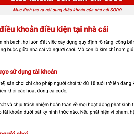
Mục đích tạo ra nội dung điều khoản của nhà cái SODO
 điều khoản điều kiện tại nhà cái
 minh bạch, họ luôn đặt việc xây dựng quy định rõ ràng, công b
ràng buộc giữa nhà cái và người chơi. Mà còn là kim chỉ nam giú
ược sử dụng tài khoản
ế, sân chơi chỉ cho phép người chơi từ đủ 18 tuổi trở lên đăng 
ên khỏi các hoạt động cá cược.
thật và chịu trách nhiệm hoàn toàn về mọi hoạt động phát sinh
 tài khoản dưới bất kỳ hình thức nào. Nếu phát hiện vi phạm, 