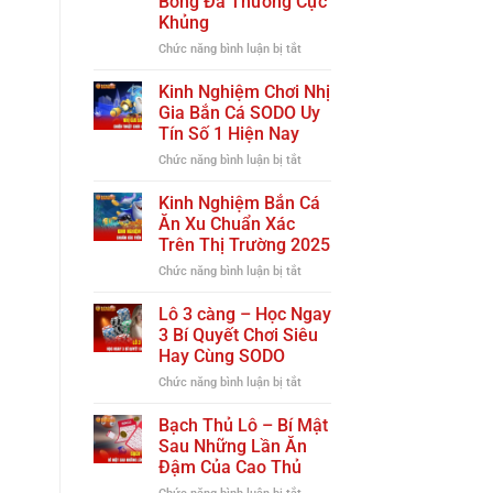
Bóng Đá Thưởng Cực
Quay
Khủng
Hũ
Siêu
Chức năng bình luận bị tắt
ở
Anh
Nổ
Hùng,
Hũ
Kinh Nghiệm Chơi Nhị
Thưởng
Huyền
Gia Bắn Cá SODO Uy
Cực
Thoại
Tín Số 1 Hiện Nay
Lớn
Sân
Chức năng bình luận bị tắt
ở
Cỏ
Kinh
–
Nghiệm
Quay
Kinh Nghiệm Bắn Cá
Chơi
Hũ
Ăn Xu Chuẩn Xác
Nhị
Bóng
Trên Thị Trường 2025
Gia
Đá
Chức năng bình luận bị tắt
ở
Bắn
Thưởng
Kinh
Cá
Cực
Nghiệm
SODO
Lô 3 càng – Học Ngay
Khủng
Bắn
Uy
3 Bí Quyết Chơi Siêu
Cá
Tín
Hay Cùng SODO
Ăn
Số
Chức năng bình luận bị tắt
ở
Xu
1
Lô
Chuẩn
Hiện
3
Xác
Bạch Thủ Lô – Bí Mật
Nay
càng
Trên
Sau Những Lần Ăn
–
Thị
Đậm Của Cao Thủ
Học
Trường