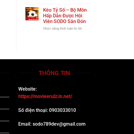
Hướng
Cao
Dẫn
Cùng
Kèo Tỷ Số – Bộ Môn
Cách
Tỷ
Hấp Dẫn Được Hội
Chơi
Lệ
Viên SODO Săn Đón
Xóc
Thắng
Chức năng bình luận bị tắt
ở
Đĩa
Lớn
Kèo
SODO
Tỷ
Cơ
Số
Bản
–
Dành
Bộ
Cho
Môn
Newbie
Hấp
Dẫn
THÔNG TIN
Được
Hội
Viên
Website:
SODO
Săn
https://movieerulz.in.net/
Đón
Số điện thoại: 0903033010
Email:
sodo789dev@gmail.com