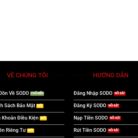
VỀ CHÚNG TÔI
HƯỚNG DẪN
 Đồn Về SODO
Đăng Nhập SODO
nh Sách Bảo Mật
Đăng Ký SODO
u Khoản Điều Kiện
Nạp Tiền SODO
ền Riêng Tư
Rút Tiền SODO