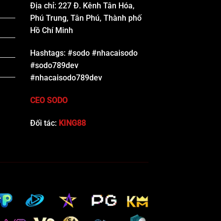
Địa chỉ: 227 Đ. Kênh Tân Hóa,
Phú Trung, Tân Phú, Thành phố
Hồ Chí Minh
Hashtags: #sodo #nhacaisodo
#sodo789dev
#nhacaisodo789dev
CEO SODO
Đối tác:
KING88