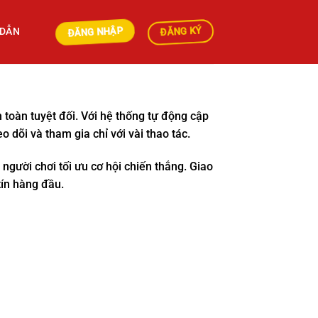
ĐĂNG KÝ
ĐĂNG NHẬP
 DẪN
 toàn tuyệt đối. Với hệ thống tự động cập
 dõi và tham gia chỉ với vài thao tác.
 người chơi tối ưu cơ hội chiến thắng. Giao
tín hàng đầu.