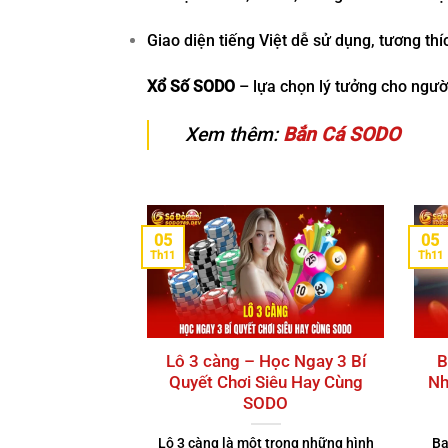
Giao diện tiếng Việt dễ sử dụng, tương thí
Xổ Số SODO
– lựa chọn lý tưởng cho người
Xem thêm:
Bắn Cá SODO
05
05
Th11
Th11
Lô 3 càng – Học Ngay 3 Bí
B
Quyết Chơi Siêu Hay Cùng
Nh
SODO
Lô 3 càng là một trong những hình
Bạ