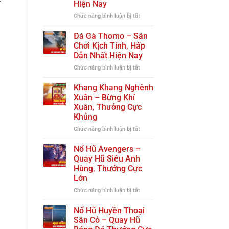
Hiện Nay
Cực
Sắt
Chức năng bình luận bị tắt
ở
Chuẩn
Trực
Xác
Tiếp
Đá Gà Thomo – Sân
Chuẩn
Đá
Chơi Kịch Tính, Hấp
Xác
Gà
Dẫn Nhất Hiện Nay
Thị
Campuchia
Chức năng bình luận bị tắt
Trường
ở
–
2025
Đá
Ưu
Gà
Điểm
Khang Khang Nghênh
Thomo
Hấp
Xuân – Bừng Khí
–
Dẫn
Xuân, Thưởng Cực
Sân
Số
Khủng
Chơi
1
Kịch
Chức năng bình luận bị tắt
Hiện
ở
Tính,
Nay
Khang
Hấp
Khang
Nổ Hũ Avengers –
Dẫn
Nghênh
Quay Hũ Siêu Anh
Nhất
Xuân
Hùng, Thưởng Cực
Hiện
–
Lớn
Nay
Bừng
Khí
Chức năng bình luận bị tắt
ở
Xuân,
Nổ
Thưởng
Hũ
Nổ Hũ Huyền Thoại
Cực
Avengers
Sân Cỏ – Quay Hũ
Khủng
–