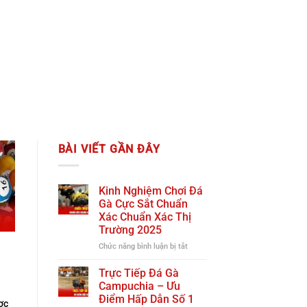
BÀI VIẾT GẦN ĐÂY
Kinh Nghiệm Chơi Đá
Gà Cực Sắt Chuẩn
Xác Chuẩn Xác Thị
Trường 2025
Chức năng bình luận bị tắt
ở
Kinh
Nghiệm
Trực Tiếp Đá Gà
Chơi
Campuchia – Ưu
Đá
Điểm Hấp Dẫn Số 1
ợc
Gà